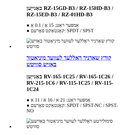
באַנייַען RZ-15GD-B3 / RZ-15HD-B3 /
RZ-15ED-B3 / RZ-01HD-B3
● אַמפּער ראַנג: 15 אַ / 0.1 אַ
● קאָנטאַקט פאָרעם: SPDT / SPST
קורץ שאַרניר ראָללער לעווער מיניאַטור
באַזיש סוויטש
באַנייַען RV-165-1C25 / RV-165-1C26 /
RV-215-1C6 / RV-115-1C25 / RV-115-
1C24
● אַמפּער ראַנג: 21 א / 16 א / 11 א
● קאָנטאַקט פאָרעם: SPDT / SPST-NC / SPST-
NO