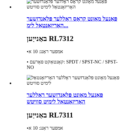
פּאַנעל מאָונט קראָס ראָללער פּלאַנדזשער
האָריזאָנטאַל לימ...
באַנייַען RL7312
•אמפער ראַנג: 10 א
• קאָנטאַקט פאָרעם: SPDT / SPST-NC / SPST-
NO
פּאַנעל מאָונט פּלאַנדזשער ראָללער
האָריזאָנטאַל לימיט סוויטש
באַנייַען RL7311
•אמפער ראַנג: 10 א