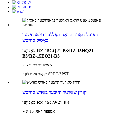
RL7
RL8
רט
פּאַנעל מאָונט קראָס ראָללער פּלאַנדזשער
באַסיק סוויטש
באַנייַען RZ-15GQ21-B3/RZ-15HQ21-
B3/RZ-15EQ21-B3
•אמפער ראַנג: 15A
• קאָנטאַקט פֿון: SPDT/SPST
קורץ שאַרניר הייבער באַזיש סוויטש
באַנייַען RZ-15GW21-B3
● אַמפּער ראַנג: 15 אַ