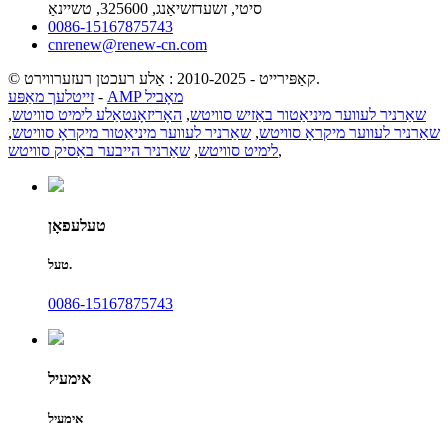
סיטי, זשעדזשיאַנג, 325600, טשיינאַ
0086-15167875743
cnrenew@renew-cn.com
© קאַפּירייט - 2010-2025 : אַלע רעכטן רעזערווירט.
AMP מאָביל
-
זייטלעך מאַפּע
שאַרניר לעווער מיניאַטור באַזיש סוויטש
,
האָריזאָנטאַלע לימיט סוויטש
,
שאַרניר לעווער מיקראָ סוויטש
,
שאַרניר לעווער מיניאַטור מיקראָ סוויטש
,
,
לימיט סוויטש
,
שאַרניר הייבער באַסיק סוויטש
טעלעפאָן
טעל.
0086-15167875743
אימעיל
אימעיל