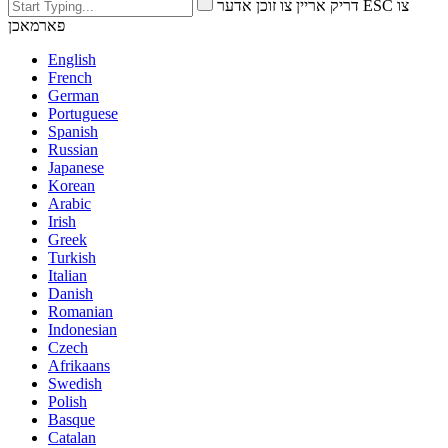
דריק אריין צו זוכן אדער ESC צו
פארמאכן
English
French
German
Portuguese
Spanish
Russian
Japanese
Korean
Arabic
Irish
Greek
Turkish
Italian
Danish
Romanian
Indonesian
Czech
Afrikaans
Swedish
Polish
Basque
Catalan