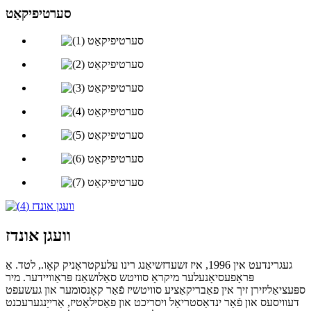
סערטיפיקאַט
וועגן אונדז
געגרינדעט אין 1996, איז זשעדזשיאַנג רינו עלעקטראָניק קאָו., לטד. אַ
פּראָפעסיאָנעלער מיקראָ סוויטש סאַלושאַנז פּראַוויידער. מיר
ספּעציאַליזירן זיך אין פאַבריקאַציע סוויטשיז פֿאַר קאָנסומער און געשעפט
דעוויסעס און פֿאַר ינדאַסטריאַל ויסריכט און פאַסילאַטיז, אַרייַנגערעכנט