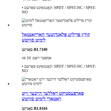
• קאָנטאַקט פאָרעם: SPDT / SPST-NC / SPST-
NO
קורץ פרילינג פּלאַנדזשער האָריזאָנטאַל
לימיט סוויטש
באַנייַען RL7100
•אמפער ראַנג: 10 א
• קאָנטאַקט פאָרעם: SPDT / SPST-NC / SPST-
NO
פאַרפעסטיקט ראָללער הייבער זייַט
ראָטאַרי לימיט סוויטש
באַנייַען RL8104