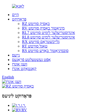
היים
פּראָדוקט
RZ באַסיק סוויטש
RV מיניאַטור באַסיק סוויטש
RL7 אינדוסטריעלער לימיט סוויטש
RL8 אינדוסטריעלער לימיט סוויטש
RX גלייכשטראָם סוויטש
RT טאָגל סוויטש
RS סובמיניאַטור באַזיש סוויטש
נייעס
אָפֿט געשטעלטע פֿראַגעס
וועגן אונדז
קאָנטאַקט אונדז
English
פּראָדוקט ליניעס
ר.ז.
RV