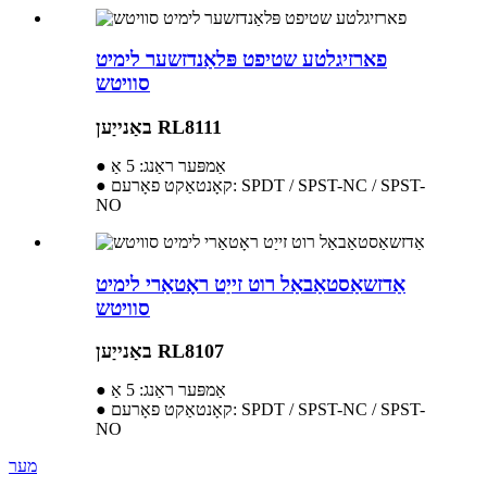
פארזיגלטע שטיפט פּלאַנדזשער לימיט
סוויטש
באַנייַען RL8111
● אַמפּער ראַנג: 5 אַ
● קאָנטאַקט פאָרעם: SPDT / SPST-NC / SPST-
NO
אַדזשאַסטאַבאַל רוט זייַט ראָטאַרי לימיט
סוויטש
באַנייַען RL8107
● אַמפּער ראַנג: 5 אַ
● קאָנטאַקט פאָרעם: SPDT / SPST-NC / SPST-
NO
מער