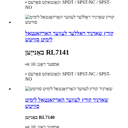
• קאָנטאַקט פאָרעם: SPDT / SPST-NC / SPST-
NO
קורץ שאַרניר ראָללער לעווער האָריזאָנטאַל
לימיט סוויטש
באַנייַען RL7141
•אמפער ראַנג: 10 א
• קאָנטאַקט פאָרעם: SPDT / SPST-NC / SPST-
NO
שאַרניר קורץ לעווער האָריזאָנטאַל לימיט
סוויטש
באַנייַען RL7140
•אמפער ראַנג: 10 א