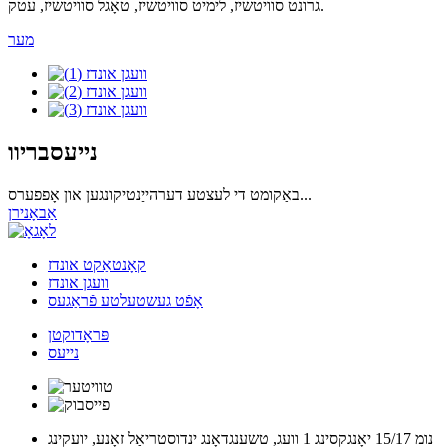
גרונט סוויטשיז, לימיט סוויטשיז, טאָגל סוויטשיז, עטק.
מער
נייעסבריוו
באַקומט די לעצטע דערהייַנטיקונגען און אָפפערס...
אַבאָנירן
קאָנטאַקט אונדז
וועגן אונדז
אָפֿט געשטעלטע פֿראַגעס
פּראָדוקטן
נייעס
נומ 15/17 יאָנגקסינג 1 וועג, טשענגדאָנג ינדוסטריאַל זאָנע, יועקינג