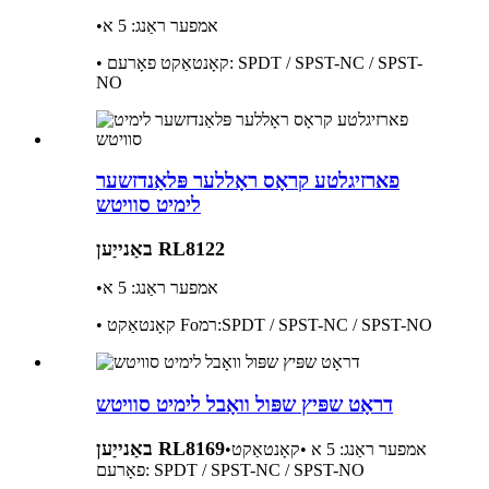
•אמפער ראַנג: 5 א
• קאָנטאַקט פאָרעם: SPDT / SPST-NC / SPST-
NO
פארזיגלטע קראָס ראָללער פּלאַנדזשער
לימיט סוויטש
באַנייַען RL8122
•אמפער ראַנג: 5 א
SPDT / SPST-NC / SPST-NO
רמ:
Fo
• קאָנטאַקט
דראָט שפּיץ שפּול וואָבל לימיט סוויטש
באַנייַען RL8169
•אמפער ראַנג: 5 א •קאָנטאַקט
פאָרעם: SPDT / SPST-NC / SPST-NO