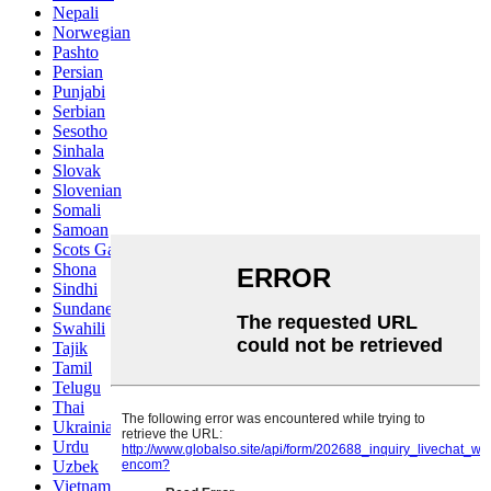
Nepali
Norwegian
Pashto
Persian
Punjabi
Serbian
Sesotho
Sinhala
Slovak
Slovenian
Somali
Samoan
Scots Gaelic
Shona
Sindhi
Sundanese
Swahili
Tajik
Tamil
Telugu
Thai
Ukrainian
Urdu
Uzbek
Vietnamese