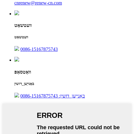
cnrenew@renew-cn.com
וועטשאַט
וועטשאַט
0086-15167875743
וואַטסאַפּ
באַנייַען_דזשין
באַנייַען_דזשין: 0086-15167875743