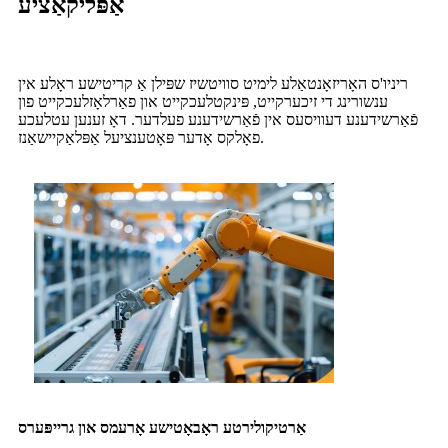
אַפּליקאַציע
ריניו'ס האָריזאָנטאַלע לימיט סוויטשיז שפּילן אַ קריטישע ראָלע אין
ענשורינג די זיכערקייט, פּינקטלעכקייט און פאַרלאָזלעכקייט פון
פֿאַרשידענע דעוויסעס אין פֿאַרשידענע פעלדער. דאָ זענען עטלעכע
פאָלקס אָדער פּאָטענציעל אַפּלאַקיישאַנז.
אַרטיקולירטע ראָבאָטישע אָרעמס און גרייפּערס