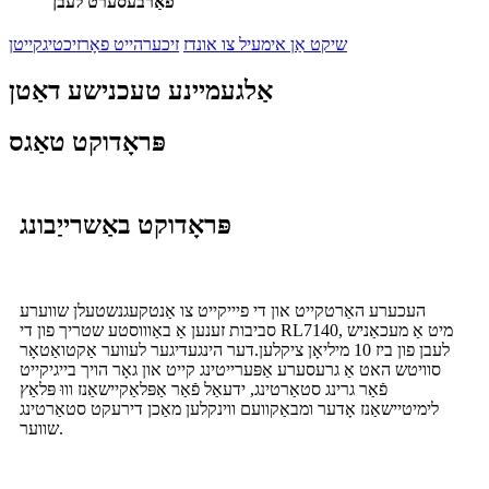
פֿאַרבעסערט לעבן
שיקט אַן אימעיל צו אונדז
זיכערהייט פאָרזיכטיגקייטן
אַלגעמיינע טעכנישע דאַטן
פּראָדוקט טאַגס
פּראָדוקט באַשרייַבונג
העכערע האַרטקייט און די פיייקייט צו אַנטקעגנשטעלן שווערע
סביבות זענען אַ באַוווסטע שטריך פון די RL7140, מיט אַ מעכאַניש
לעבן פון ביז 10 מיליאָן ציקלען.
דער הינגעדיגער לעווער אַקטואַטאָר
סוויטש האט אַ גרעסערע אַפּערייטינג קייט און גאָר הויך בייגיקייט
פֿאַר גרינג סטאַרטינג, ידעאַל פֿאַר אַפּלאַקיישאַנז וווּ פּלאַץ
לימיטיישאַנז אָדער ומבאַקוועם ווינקלען מאַכן דירעקט סטאַרטינג
שווער.