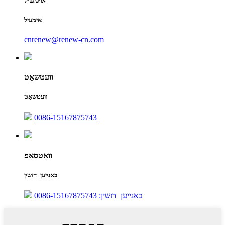
אימעיל
cnrenew@renew-cn.com
וועטשאַט
וועטשאַט
0086-15167875743
וואַטסאַפּ
באַנייַען_דזשין
באַנייַען_דזשין: 0086-15167875743