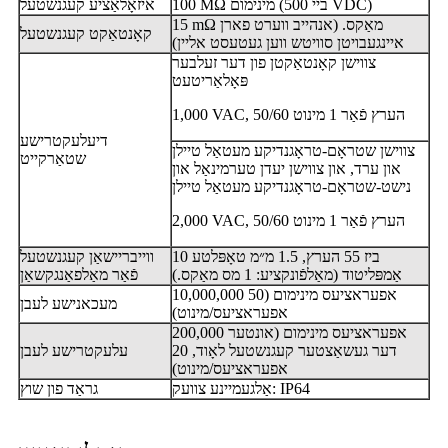
100 MΩ מינימום (ביי 500 VDC)
איזאָלאַציע קעגנשטעל
15 mΩ מאַקס. (אנהייב ווערט פארן
קאָנטאַקט קעגנשטעל
איינגעבויטן סוויטש ווען געטעסט אליין)
צווישן קאָנטאַקטן פון דער זעלבער
פּאָלאַריטעט
1,000 VAC, 50/60 הערץ פֿאַר 1 מינוט
דיעלעקטרישע
צווישן שטראָם-טראָגנדיקע מעטאַל טיילן
שטאַרקייט
און ערד, און צווישן יעדן טערמינאַל און
נישט-שטראָם-טראָגנדיקע מעטאַל טיילן
2,000 VAC, 50/60 הערץ פֿאַר 1 מינוט
10 ביז 55 הערץ, 1.5 מ״מ טאָפּלטע
ווייבריישאַן קעגנשטעל
אַמפּליטוד (מאַלפֿונקציע: 1 מס מאַקס.)
פֿאַר מאַלפאַנגקשאַן
10,000,000 אפעראציעס מינימום (50
מעכאנישע לעבן
אפעראציעס/מינוט)
200,000 אפעראציעס מינימום (אונטער
דער געשאַצטער קעגנשטעל לאָוד, 20
עלעקטרישע לעבן
אפעראציעס/מינוט)
אַלגעמיינע צוועק: IP64
גראַד פון שוץ