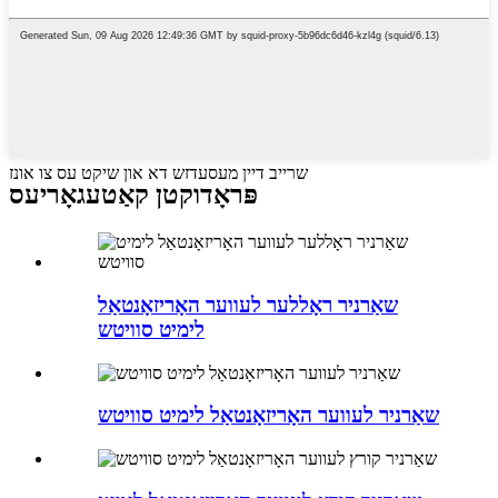
שרייב דיין מעסעדזש דא און שיקט עס צו אונז
פּראָדוקטן קאַטעגאָריעס
שאַרניר ראָללער לעווער האָריזאָנטאַל
לימיט סוויטש
שאַרניר לעווער האָריזאָנטאַל לימיט סוויטש