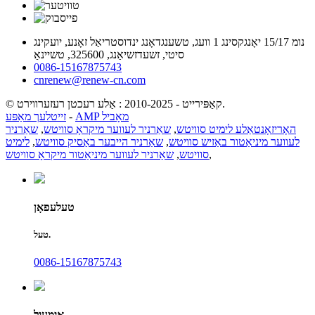
נומ 15/17 יאָנגקסינג 1 וועג, טשענגדאָנג ינדוסטריאַל זאָנע, יועקינג
סיטי, זשעדזשיאַנג, 325600, טשיינאַ
0086-15167875743
cnrenew@renew-cn.com
© קאַפּירייט - 2010-2025 : אַלע רעכטן רעזערווירט.
AMP מאָביל
-
זייטלעך מאַפּע
האָריזאָנטאַלע לימיט סוויטש
,
שאַרניר לעווער מיקראָ סוויטש
,
שאַרניר
לעווער מיניאַטור באַזיש סוויטש
,
שאַרניר הייבער באַסיק סוויטש
,
לימיט
,
סוויטש
,
שאַרניר לעווער מיניאַטור מיקראָ סוויטש
טעלעפאָן
טעל.
0086-15167875743
אימעיל