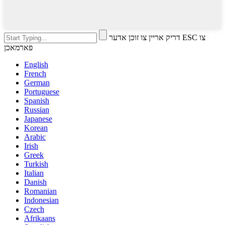
דריק אריין צו זוכן אדער ESC צו
פארמאכן
English
French
German
Portuguese
Spanish
Russian
Japanese
Korean
Arabic
Irish
Greek
Turkish
Italian
Danish
Romanian
Indonesian
Czech
Afrikaans