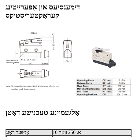
דימענסיעס און אָפּערייטינג
קעראַקטעריסטיקס
אַלגעמיינע טעכנישע דאַטן
10 א, 250 וואק
אַמפּער ראַנג