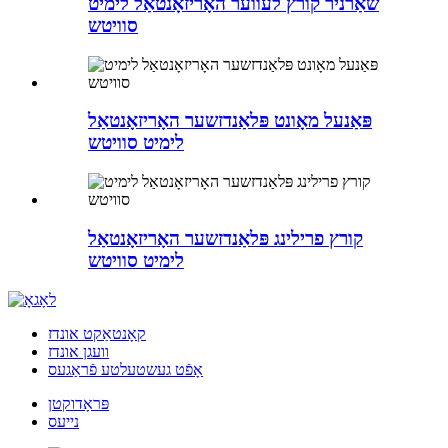
שאַרניר קורץ לעווער האָריזאָנטאַל לימיט
סוויטש
פּאַנעל מאָונט פּלאַנדזשער האָריזאָנטאַל
לימיט סוויטש
קורץ פרילינג פּלאַנדזשער האָריזאָנטאַל
לימיט סוויטש
קאָנטאַקט אונדז
וועגן אונדז
אָפֿט געשטעלטע פֿראַגעס
פּראָדוקטן
נייעס