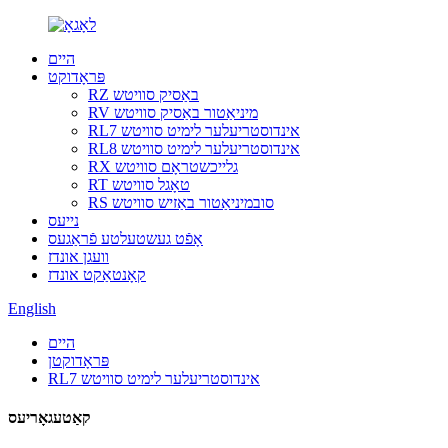
היים
פּראָדוקט
RZ באַסיק סוויטש
RV מיניאַטור באַסיק סוויטש
RL7 אינדוסטריעלער לימיט סוויטש
RL8 אינדוסטריעלער לימיט סוויטש
RX גלייכשטראָם סוויטש
RT טאָגל סוויטש
RS סובמיניאַטור באַזיש סוויטש
נייעס
אָפֿט געשטעלטע פֿראַגעס
וועגן אונדז
קאָנטאַקט אונדז
English
היים
פּראָדוקטן
RL7 אינדוסטריעלער לימיט סוויטש
קאַטעגאָריעס