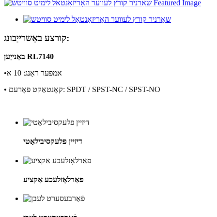
קורצע באַשרייַבונג:
באַנייַען RL7140
•אמפער ראַנג: 10 א
• קאָנטאַקט פאָרעם: SPDT / SPST-NC / SPST-NO
דיזיין פלעקסיבילאַטי
פאַרלאָזלעכע אַקציע