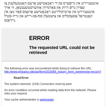
אינטעגרירט אין גריפּערס פון די ראָבאָטישע אָרעם האַנטגעלענק צו
שפּירן גריפּ דרוק און פאַרמייַדן אָוווערסטשענשאַן, ווי אויך
אינטעגרירט אין אַרטיקולירטע ראָבאָטישע אָרעמס פֿאַר נוצן אין
קאָנטראָל אַסעמבליס און צושטעלן סוף-פון-רייזע און גריד-סטיל
גיידאַנס.